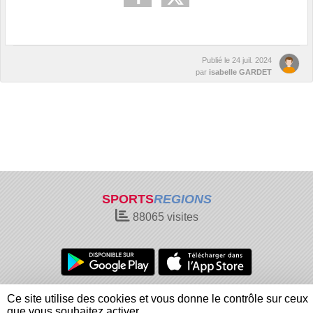
Publié le
24 juil. 2024
par
isabelle GARDET
SPORTS
REGIONS
88065
visites
Charte cookies
Gestion des cookies
Ce site utilise des cookies et vous donne le contrôle sur ceux
Informations légales
Signaler un contenu inapproprié
que vous souhaitez activer