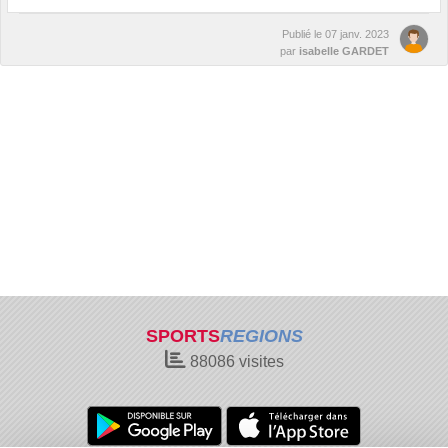
Publié le
07 janv. 2023
par
isabelle GARDET
SPORTS
REGIONS
88086
visites