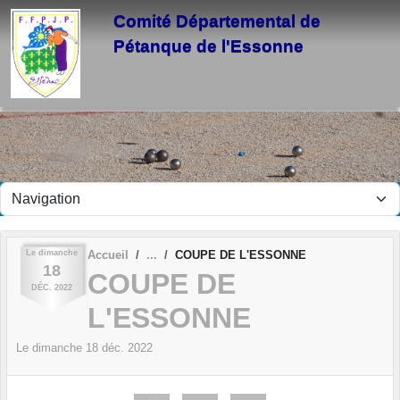
Panneau de gestion des cookies
Comité Départemental de
Pétanque de l'Essonne
Le
dimanche
Accueil
COUPE DE L'ESSONNE
18
COUPE DE
DÉC.
2022
L'ESSONNE
Le
dimanche
18
déc.
2022